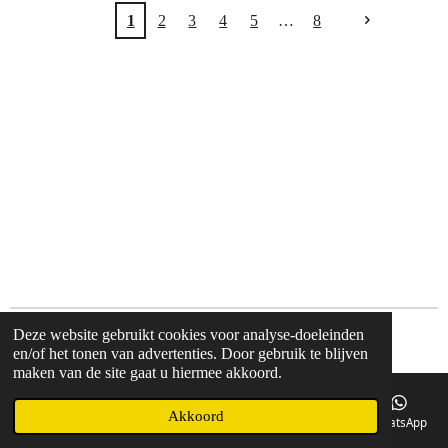
1
2
3
4
5
8
Deze website gebruikt cookies voor analyse-doeleinden
© 2018 Postmapartyverhuur.nl
en/of het tonen van advertenties. Door gebruik te blijven
maken van de site gaat u hiermee akkoord.
Akkoord
E-mailadres
Telefoonnummer
Kaart
Facebook
WhatsApp