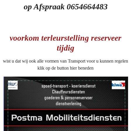
2
op Afspraak 0654664483
1
3
6
7
voorkom terleurstelling reserveer
5
2
tijdig
1
4
wist u dat wij ook alle vormen van Transport voor u kunnen regelen
s
klik op de button hier beneden
t
e
r
r
e
n