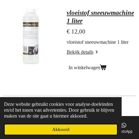
vloeistof sneeuwmachine
1 liter
€ 12,00
vloeistof sneeuwmachine 1 liter
Bekijk details
In winkelwagen
Deze website gebruikt cookies voor analyse-doeleinden
© 2018 Postmapartyverhuur.nl
en/of het tonen van advertenties. Door gebruik te blijven
maken van de site gaat u hiermee akkoord.
Akkoord
E-mailadres
Telefoonnummer
Kaart
Facebook
WhatsApp