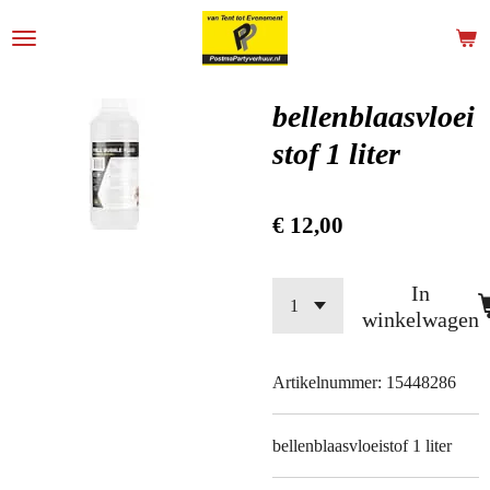
Ga
direct
naar
de
bellenblaasvloei
hoofdinhoud
stof 1 liter
€ 12,00
In
winkelwagen
Artikelnummer:
15448286
bellenblaasvloeistof 1 liter