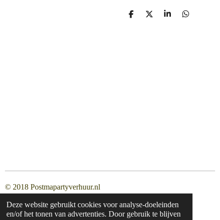
D
D
S
D
e
e
h
e
l
e
a
l
e
l
r
e
n
e
n
© 2018 Postmapartyverhuur.nl
Deze website gebruikt cookies voor analyse-doeleinden
en/of het tonen van advertenties. Door gebruik te blijven