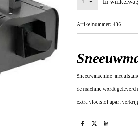
In winkelwa
Artikelnummer:
436
Sneeuwma
Sneeuwmachine met afstan
de machine wordt geleverd m
extra vloeistof apart verkri
D
D
S
e
e
h
l
e
a