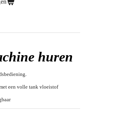
gen
chine huren
dsbediening.
et een volle tank vloeistof
jgbaar