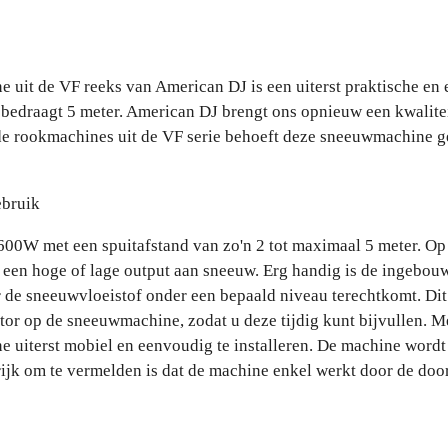
e
l
r
n
e
 uit de VF reeks van American DJ is een uiterst praktische en 
bedraagt 5 meter. American DJ brengt ons opnieuw een kwalite
 de rookmachines uit de VF serie behoeft deze sneeuwmachine 
ebruik
00W met een spuitafstand van zo'n 2 tot maximaal 5 meter. Op 
een hoge of lage output aan sneeuw. Erg handig is de ingebouw
r de sneeuwvloeistof onder een bepaald niveau terechtkomt. Di
ator op de sneeuwmachine, zodat u deze tijdig kunt bijvullen. M
e uiterst mobiel en eenvoudig te installeren. De machine word
ijk om te vermelden is dat de machine enkel werkt door de doo