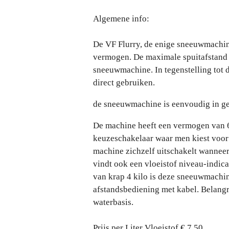
Algemene info:
De VF Flurry, de enige sneeuwmachine
vermogen. De maximale spuitafstand 
sneeuwmachine. In tegenstelling tot
direct gebruiken.
de sneeuwmachine is eenvoudig in g
De machine heeft een vermogen van 6
keuzeschakelaar waar men kiest voor 
machine zichzelf uitschakelt wannee
vindt ook een vloeistof niveau-indic
van krap 4 kilo is deze sneeuwmachin
afstandsbediening met kabel. Belangr
waterbasis.
Prijs per Liter Vloeistof € 7,50