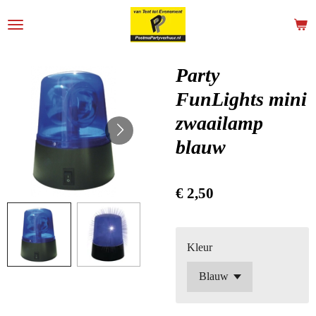
Ga
direct
naar
de
Party
hoofdinhoud
FunLights mini
zwaailamp
blauw
€ 2,50
Kleur