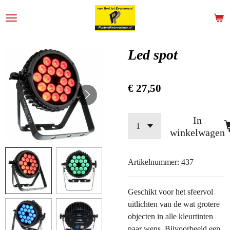
Ga
direct
naar
de
Led spot
hoofdinhoud
€ 27,50
In
winkelwagen
Artikelnummer:
437
Geschikt voor het sfeervol
uitlichten van de wat grotere
objecten in alle kleurtinten
naar wens. Bijvoorbeeld een