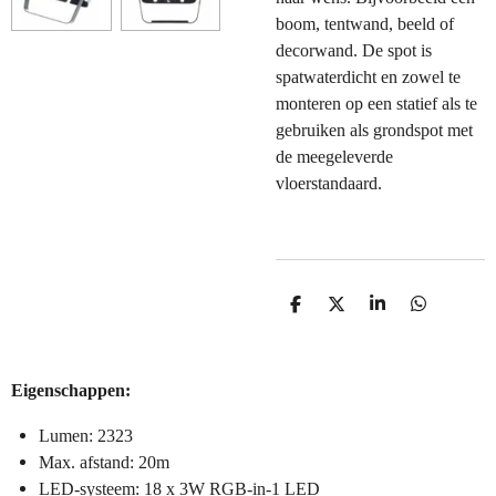
boom, tentwand, beeld of
decorwand. De spot is
spatwaterdicht en zowel te
monteren op een statief als te
gebruiken als grondspot met
de meegeleverde
vloerstandaard.
D
D
S
D
e
e
h
e
l
e
a
l
e
l
r
e
n
e
n
Eigenschappen:
Lumen: 2323
Max. afstand: 20m
LED-systeem: 18 x 3W RGB-in-1 LED