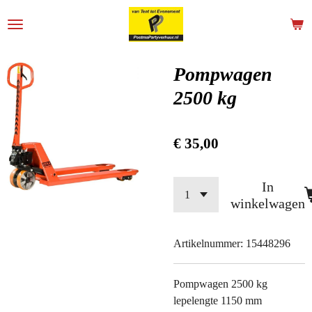
Ga
direct
naar
de
Pompwagen
hoofdinhoud
2500 kg
€ 35,00
In
winkelwagen
Artikelnummer:
15448296
Pompwagen 2500 kg
lepelengte 1150 mm