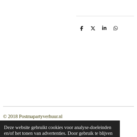
D
D
S
D
e
e
h
e
l
e
a
l
e
l
r
e
n
e
n
© 2018 Postmapartyverhuur.nl
Deze website gebruikt cookies voor analyse-doeleinden
en/of het tonen van advertenties. Door gebruik te blijven