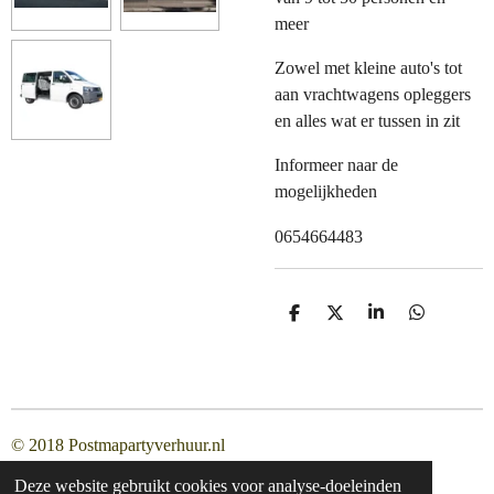
meer
Zowel met kleine auto's tot
aan vrachtwagens opleggers
en alles wat er tussen in zit
Informeer naar de
mogelijkheden
0654664483
D
D
S
D
e
e
h
e
l
e
a
l
e
l
r
e
n
e
n
© 2018 Postmapartyverhuur.nl
Deze website gebruikt cookies voor analyse-doeleinden