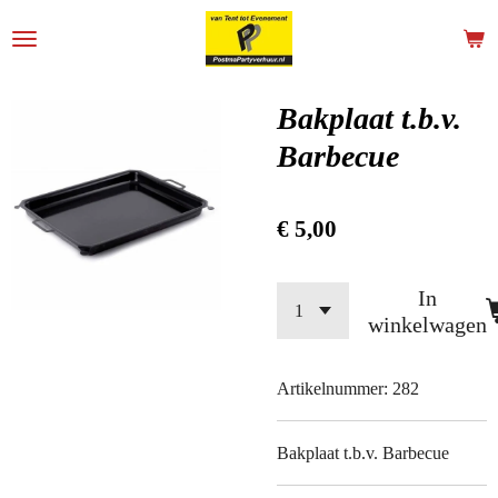
Ga
direct
naar
de
Bakplaat t.b.v.
hoofdinhoud
Barbecue
€ 5,00
In
winkelwagen
Artikelnummer:
282
Bakplaat t.b.v. Barbecue