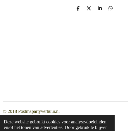
D
D
S
D
e
e
h
e
l
e
a
l
e
l
r
e
n
e
n
© 2018 Postmapartyverhuur.nl
Deze website gebruikt cookies voor analyse-doeleinden
en/of het tonen van advertenties. Door gebruik te blijven