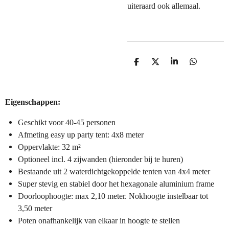
uiteraard ook allemaal.
D
D
S
D
e
e
h
e
l
e
a
l
e
l
r
e
n
e
n
Eigenschappen:
Geschikt voor 40-45 personen
Afmeting easy up party tent: 4x8 meter
Oppervlakte: 32 m²
Optioneel incl. 4 zijwanden (hieronder bij te huren)
Bestaande uit 2 waterdichtgekoppelde tenten van 4x4 meter
Super stevig en stabiel door het hexagonale aluminium frame
Doorloophoogte: max 2,10 meter. Nokhoogte instelbaar tot
3,50 meter
Poten onafhankelijk van elkaar in hoogte te stellen