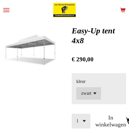
Ga
direct
naar
de
Easy-Up tent
hoofdinhoud
4x8
€ 290,00
kleur
In
winkelwagen