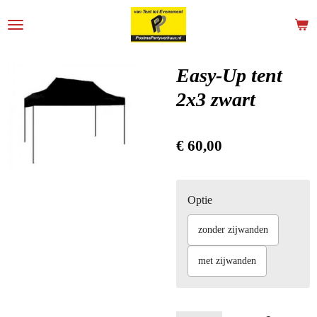
Ga
direct
naar
de
Easy-Up tent
hoofdinhoud
2x3 zwart
€ 60,00
Optie
zonder zijwanden
met zijwanden