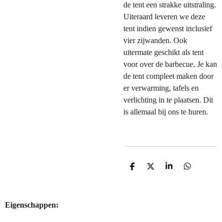
de tent een strakke uitstraling.
Uiteraard leveren we deze
tent indien gewenst inclusief
vier zijwanden. Ook
uitermate geschikt als tent
voor over de barbecue. Je kan
de tent compleet maken door
er verwarming, tafels en
verlichting in te plaatsen. Dit
is allemaal bij ons te huren.
D
D
S
D
e
e
h
e
l
e
a
l
e
l
r
e
n
e
n
Eigenschappen: