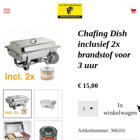
Ga
direct
naar
de
Chafing Dish
hoofdinhoud
inclusief 2x
brandstof voor
3 uur
€ 15,00
In
winkelwagen
Artikelnummer:
306101