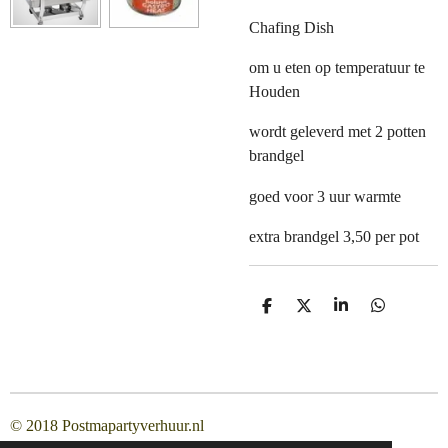
Chafing Dish
om u eten op temperatuur te
Houden
wordt geleverd met 2 potten
brandgel
goed voor 3 uur warmte
extra brandgel 3,50 per pot
D
D
S
D
e
e
h
e
l
e
a
l
e
l
r
e
n
e
n
© 2018 Postmapartyverhuur.nl