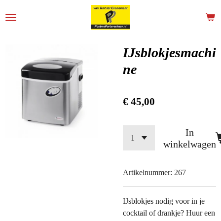
Ga
direct
naar
de
IJsblokjesmachi
hoofdinhoud
ne
€ 45,00
In
winkelwagen
Artikelnummer:
267
IJsblokjes nodig voor in je
cocktail of drankje? Huur een