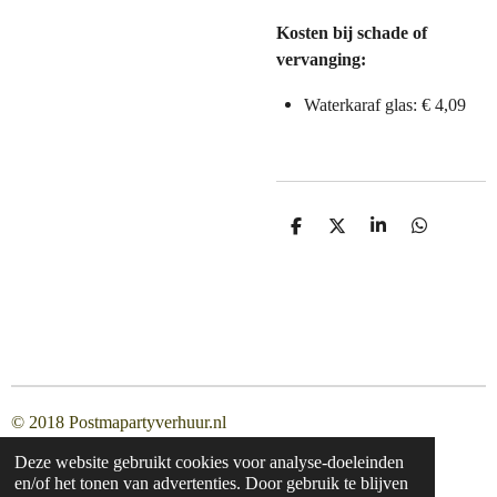
Kosten bij schade of
vervanging:
Waterkaraf glas: € 4,09
D
D
S
D
e
e
h
e
l
e
a
l
e
l
r
e
n
e
n
© 2018 Postmapartyverhuur.nl
Deze website gebruikt cookies voor analyse-doeleinden
en/of het tonen van advertenties. Door gebruik te blijven