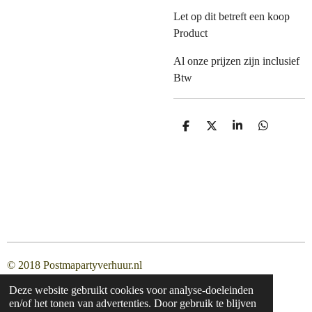
Let op dit betreft een koop
Product
Al onze prijzen zijn inclusief
Btw
D
D
S
D
e
e
h
e
l
e
a
l
e
l
r
e
n
e
n
© 2018 Postmapartyverhuur.nl
Deze website gebruikt cookies voor analyse-doeleinden
en/of het tonen van advertenties. Door gebruik te blijven