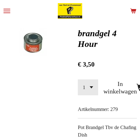
Ga
direct
naar
de
brandgel 4
hoofdinhoud
Hour
€ 3,50
In
winkelwagen
Artikelnummer:
279
Pot Brandgel Tbv de Chafing
Dish