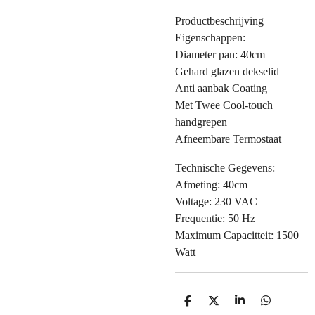
Productbeschrijving
Eigenschappen:
Diameter pan: 40cm
Gehard glazen dekselid
Anti aanbak Coating
Met Twee Cool-touch
handgrepen
Afneembare Termostaat
Technische Gegevens:
Afmeting: 40cm
Voltage: 230 VAC
Frequentie: 50 Hz
Maximum Capacitteit: 1500
Watt
D
D
S
D