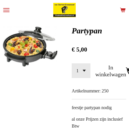
Ga
direct
naar
de
Partypan
hoofdinhoud
€ 5,00
In
winkelwagen
Artikelnummer:
250
feestje partypan nodig
al onze Prijzen zijn inclusief
Btw