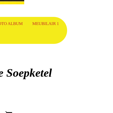
OTO ALBUM
MEUBILAIR 1
e Soepketel