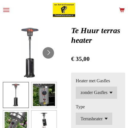
Ga
direct
naar
de
Te Huur terras
hoofdinhoud
heater
€ 35,00
Heater met Gasfles
Type