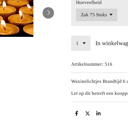
Hoeveelheid
In winkelwa
Artikelnummer:
516
Waxinelichtjes Brandtijd 6 
Let op dit betreft een koop
D
D
S
e
e
h
l
e
a