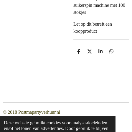
suikerspin machine met 100
stokjes
Let op dit betreft een
koopproduct
D
D
S
D
e
e
h
e
l
e
a
l
e
l
r
e
n
e
n
© 2018 Postmapartyverhuur.nl
Deze website gebruikt cookies voor analyse-doeleinden
en/of het tonen van advertenties. Door gebruik te blijven