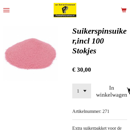
Ga
direct
naar
de
Suikerspinsuike
hoofdinhoud
r,incl 100
Stokjes
€ 30,00
In
winkelwagen
Artikelnummer:
271
Extra suikerpakket voor de