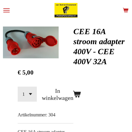
Ga
direct
naar
de
CEE 16A
hoofdinhoud
stroom adapter
400V - CEE
400V 32A
€ 5,00
In
winkelwagen
Artikelnummer:
304
CEE 16A stroom adapter