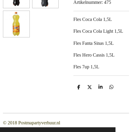
Artikelnummer:
475
Fles Coca Cola 1,5L
Fles Coca Cola Light 1,5L
Fles Fanta Sinas 1,5L
Fles Hero Cassis 1,5L
Fles 7up 1,5L
D
D
S
D
e
e
h
e
l
e
a
l
e
l
r
e
n
e
n
© 2018 Postmapartyverhuur.nl