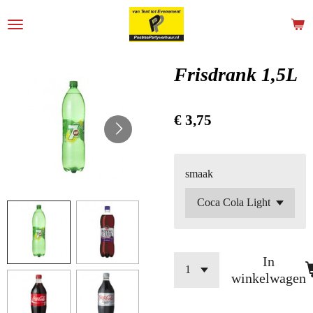
Ga
direct
naar
de
Frisdrank 1,5L
hoofdinhoud
€ 3,75
smaak
In
winkelwagen