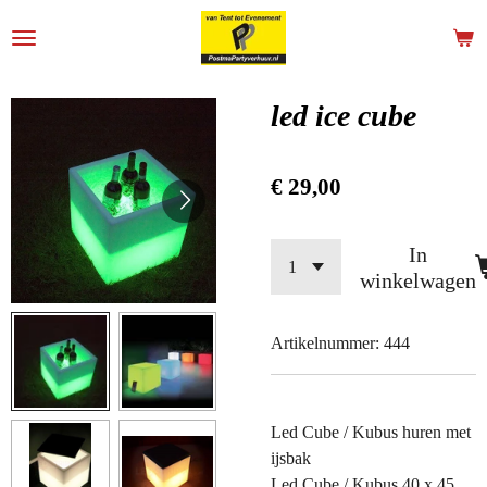
Ga
direct
naar
de
led ice cube
hoofdinhoud
€ 29,00
In
winkelwagen
Artikelnummer:
444
Led Cube / Kubus huren met
ijsbak
Led Cube / Kubus 40 x 45