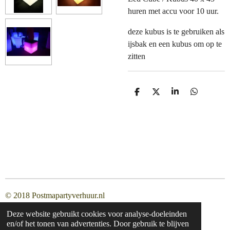
huren met accu voor 10 uur.
deze kubus is te gebruiken als
ijsbak en een kubus om op te
zitten
D
D
S
D
e
e
h
e
l
e
a
l
e
l
r
e
n
e
n
© 2018 Postmapartyverhuur.nl
Deze website gebruikt cookies voor analyse-doeleinden
en/of het tonen van advertenties. Door gebruik te blijven