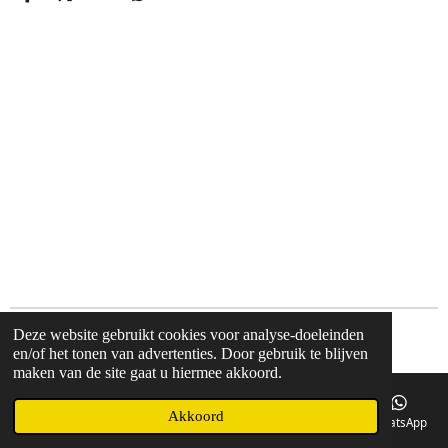
D
D
S
D
e
e
h
e
l
e
a
l
e
l
r
e
n
e
n
Deze website gebruikt cookies voor analyse-doeleinden
© 2018 Postmapartyverhuur.nl
en/of het tonen van advertenties. Door gebruik te blijven
maken van de site gaat u hiermee akkoord.
Akkoord
E-mailadres
Telefoonnummer
Kaart
Facebook
WhatsApp