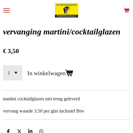
Ga
direct
naar
de
vervanging martini/cocktailglazen
hoofdinhoud
€ 3,50
In winkelwagen
martini cocktailglazen niet terug geleverd
vervang waarde 3,50 per glas inclusief Btw