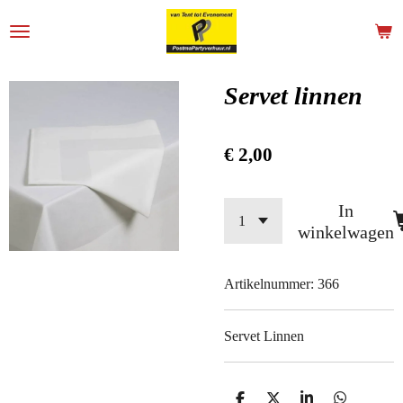
Ga
direct
naar
de
Servet linnen
hoofdinhoud
€ 2,00
In
winkelwagen
Artikelnummer:
366
Servet Linnen