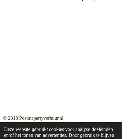
D
D
S
D
e
e
h
e
l
e
a
l
e
l
r
e
n
e
n
© 2018 Postmapartyverhuur.nl
Deze website gebruikt cookies voor analyse-doeleinden
en/of het tonen van advertenties. Door gebruik te blijven