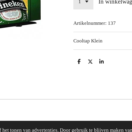
In winkelwa
Artikelnummer:
137
Cooltap Klein
D
D
S
e
e
h
l
e
a
e
l
r
n
e
 het tonen van advertenties. Door gebruik te blijven maken van