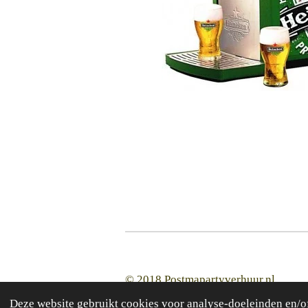
© 2018 Postmapartyverhuur.nl
Deze website gebruikt cookies voor analyse-doeleinden en/of