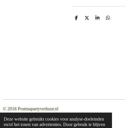
D
D
S
D
e
e
h
e
l
e
a
l
e
l
r
e
n
e
n
© 2018 Postmapartyverhuur.nl
Deze website gebruikt cookies voor analyse-doeleinden
en/of het tonen van advertenties. Door gebruik te blijven