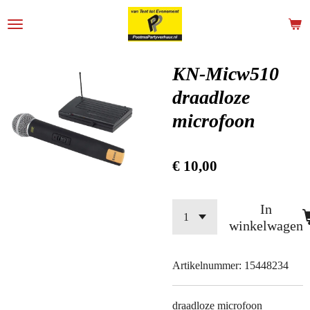
Ga
direct
naar
de
KN-Micw510
hoofdinhoud
draadloze
microfoon
€ 10,00
In
winkelwagen
Artikelnummer:
15448234
draadloze microfoon