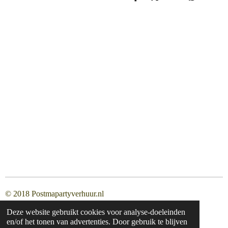
D
D
S
D
e
e
h
e
l
e
a
l
e
l
r
e
n
e
n
© 2018 Postmapartyverhuur.nl
Deze website gebruikt cookies voor analyse-doeleinden
en/of het tonen van advertenties. Door gebruik te blijven