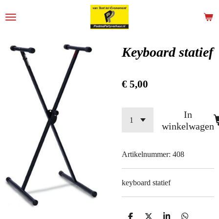
Ga
direct
naar
de
Keyboard statief
hoofdinhoud
€ 5,00
In
winkelwagen
Artikelnummer:
408
keyboard statief