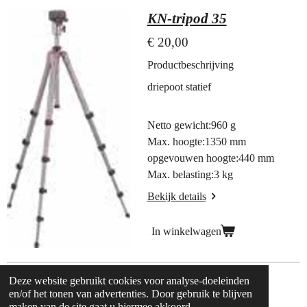
KN-tripod 35
€ 20,00
Productbeschrijving
driepoot statief
Netto gewicht:960 g
Max. hoogte:1350 mm
opgevouwen hoogte:440 mm
Max. belasting:3 kg
Bekijk details
In winkelwagen
Deze website gebruikt cookies voor analyse-doeleinden
© 2018 Postmapartyverhuur.nl
en/of het tonen van advertenties. Door gebruik te blijven
maken van de site gaat u hiermee akkoord.